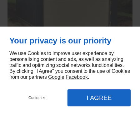
Your privacy is our priority
We use Cookies to improve user experience by
personalising content and ads, as well as analyzing
traffic and optimizing social networks functionalities.
By clicking "I Agree" you consent to the use of Cookies
from our partners
Google
Facebook
.
I AGREE
Customize
Contactez-nous
Menu
Appel
Plan
Nous sommes à votre écoute pour plus
Accueil
de renseignements ou pour demander un
devis.
Entreprise de construction